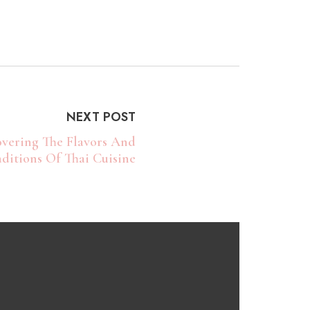
NEXT POST
overing The Flavors And
aditions Of Thai Cuisine