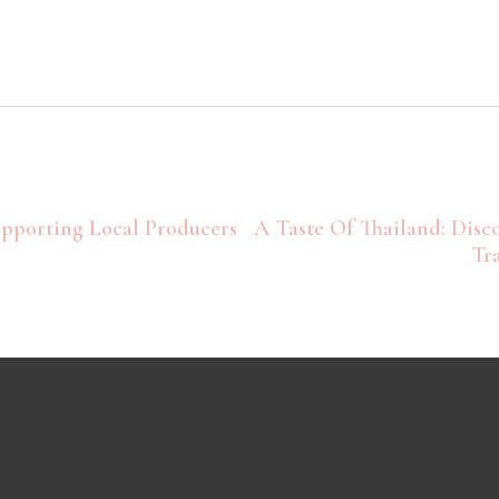
pporting Local Producers
A Taste Of Thailand: Disc
Tr