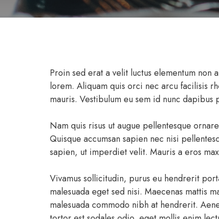
Proin sed erat a velit luctus elementum non 
lorem. Aliquam quis orci nec arcu facilisis rh
mauris. Vestibulum eu sem id nunc dapibus p
Nam quis risus ut augue pellentesque ornare s
Quisque accumsan sapien nec nisi pellentesqu
sapien, ut imperdiet velit. Mauris a eros ma
Vivamus sollicitudin, purus eu hendrerit port
malesuada eget sed nisi. Maecenas mattis magn
malesuada commodo nibh at hendrerit. Aenean m
tortor est sodales odio, eget mollis enim lec