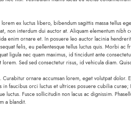
 lorem ex luctus libero, bibendum sagittis massa tellus eg
rat, non interdum dui auctor at. Aliquam elementum nibh co
 enim ornare et. In posuere leo auctor lacinia hendrerit
sequat felis, eu pellentesque tellus luctus quis. Morbi ac f
at ligula nec quam maximus, id tincidunt ante consectetu
 lorem. Sed sed consectetur risus, id vehicula diam. Quis
t. Curabitur ornare accumsan lorem, eget volutpat dolor. 
s in faucibus orci luctus et ultrices posuere cubilia curae
ue luctus. Fusce sollicitudin non lacus ac dignissim. Phase
m a blandit.