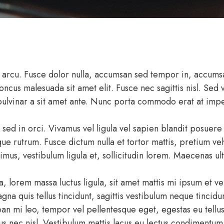
a arcu. Fusce dolor nulla, accumsan sed tempor in, accums
oncus malesuada sit amet elit. Fusce nec sagittis nisl. Sed v
ulvinar a sit amet ante. Nunc porta commodo erat at impe
ed in orci. Vivamus vel ligula vel sapien blandit posuere 
e rutrum. Fusce dictum nulla et tortor mattis, pretium vehi
ximus, vestibulum ligula et, sollicitudin lorem. Maecenas 
a, lorem massa luctus ligula, sit amet mattis mi ipsum et v
a quis tellus tincidunt, sagittis vestibulum neque tincidu
i leo, tempor vel pellentesque eget, egestas eu tellus. Ut
tus nec nisl. Vestibulum mattis lacus eu lectus condimentum