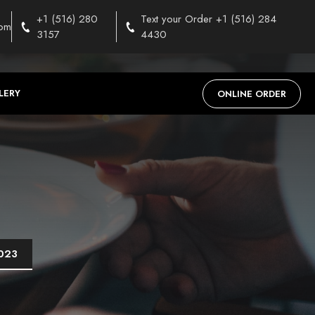
+1 (516) 280
Text your Order +1 (516) 284
com
3157
4430
LERY
ONLINE ORDER
2023