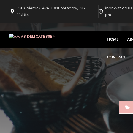
Saltar
343 Merrick Ave. East Meadow, NY
Mon-Sat 6:00
al
11554
pm
contenido
HOME
AB
CONTACT