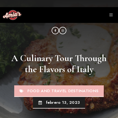
Saltar
al
ME
contenido
A Culinary Tour Through
the Flavors of Italy
FOOD AND TRAVEL DESTINATIONS
febrero 13, 2023